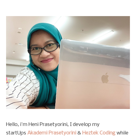
Hello, i'm Heni Prasetyorini, I develop my
startUps
Akademi Prasetyorini
&
Heztek Coding
while