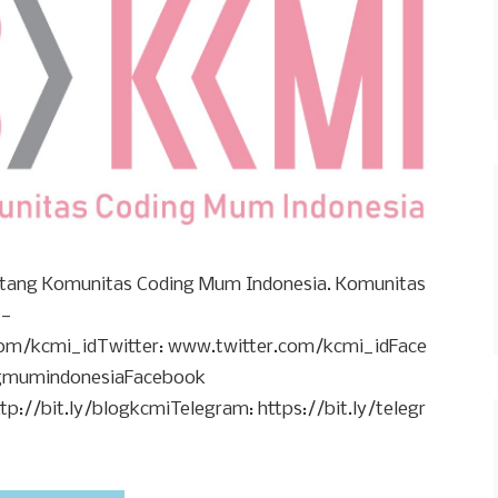
entang Komunitas Coding Mum Indonesia. Komunitas
 —
m/kcmi_idTwitter: www.twitter.com/kcmi_idFace
gmumindonesiaFacebook
tp://bit.ly/blogkcmiTelegram: https://bit.ly/telegr