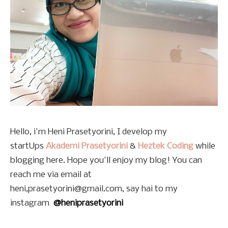
Hello, i'm Heni Prasetyorini, I develop my
startUps
Akademi Prasetyorini
&
Heztek Coding
while
blogging here. Hope you'll enjoy my blog! You can
reach me via email at
heni,prasetyorini@gmail.com, say hai to my
instagram
@heniprasetyorini